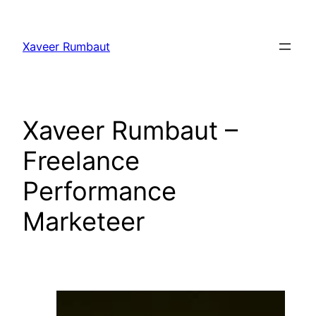
Ga
naar
Xaveer Rumbaut
de
inhoud
Xaveer Rumbaut –
Freelance
Performance
Marketeer